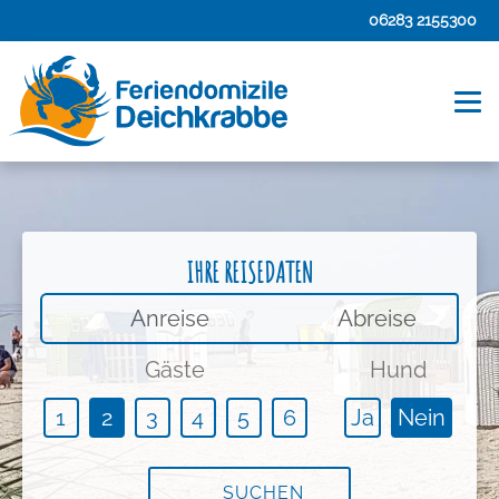
06283 2155300
IHRE REISEDATEN
An-/Abreise
Gäste
Hund
1
2
3
4
5
6
Ja
Nein
SUCHEN