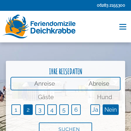
06283 2155300
IHRE REISEDATEN
An-/Abreise
Gäste
Hund
1
2
3
4
5
6
Ja
Nein
SUCHEN