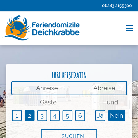
06283 2155300
IHRE REISEDATEN
An-/Abreise
Gäste
Hund
1
2
3
4
5
6
Ja
Nein
SUCHEN