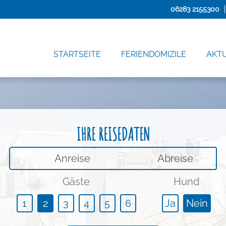
06283 2155300
STARTSEITE
FERIENDOMIZILE
AKT
IHRE REISEDATEN
An-/Abreise
Gäste
Hund
1
2
3
4
5
6
Ja
Nein